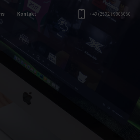
ns
Kontakt
+49 (2592 ) 9886860