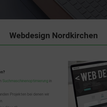
Webdesign Nordkirchen
en?
um
Suchmaschinenoptimierung
in
unden Projekten bei denen wir
n.