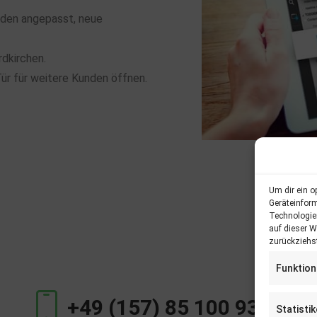
nden angepasst, neue
dkirchen.
Tür für weitere Kunden öffnen.
Um dir ein o
Geräteinfor
Technologie
auf dieser W
zurückziehs
Funktion
+49 (157) 85 100 930
Statisti