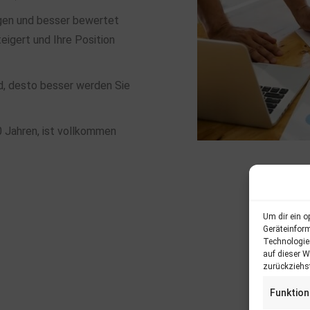
lgen und besser bewertet
eigert und Ihre Position
ind, desto besser werden Sie
0 Jahren, ist vollkommen
Um dir ein o
Geräteinfor
Technologie
auf dieser W
zurückziehs
Funktion