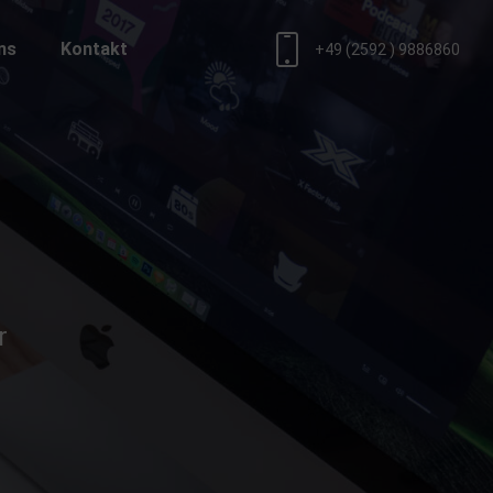
ns
Kontakt
+49 (2592 ) 9886860
r