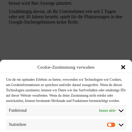
besser wird Ihre Anzeige platziert.
Unabhängig davon, ob Ihr Unternehmen erst seit 2 Tagen
oder seit 30 Jahren besteht, spielt für die Platzierungen in den
Google-Suchergebnissen keine Rolle.
Cookie-Zustimmung verwalten
Persönlicher Ansprechpartner​
Um dir ein optimales Erlebnis zu bieten, verwenden wir Technologien wie Cookies,
um Geräteinformationen zu speichern und/oder darauf zuzugreifen. Wenn du diesen
Technologien zustimmst, können wir Daten wie das Surfverhalten oder eindeutige IDs
auf dieser Website verarbeiten. Wenn du deine Zustimmung nicht erteilst oder
zurückziehst, können bestimmte Merkmale und Funktionen beeinträchtigt werden.
Funktional
Immer aktiv
+49 (157) 85 100 930
Statistiken