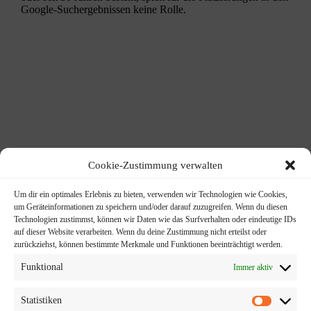
Google-Suchergebnissen keine Rolle.
Cookie-Zustimmung verwalten
Um dir ein optimales Erlebnis zu bieten, verwenden wir Technologien wie Cookies,
um Geräteinformationen zu speichern und/oder darauf zuzugreifen. Wenn du diesen
Technologien zustimmst, können wir Daten wie das Surfverhalten oder eindeutige IDs
Persönlicher Ansprechpartner​
auf dieser Website verarbeiten. Wenn du deine Zustimmung nicht erteilst oder
zurückziehst, können bestimmte Merkmale und Funktionen beeinträchtigt werden.
Funktional
Immer aktiv
Statistiken
+49 (157) 85 100 930