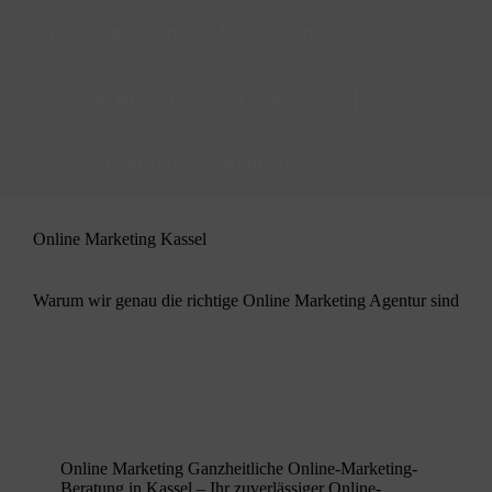
Webdesign Selm
Leistungen
+49
Branchen​
Service
(2592 )
9886860
Über Uns
Kontakt
Online Marketing Kassel
Warum wir genau die richtige Online Marketing Agentur sind
Online Marketing Ganzheitliche Online-Marketing-
Beratung in Kassel – Ihr zuverlässiger Online-