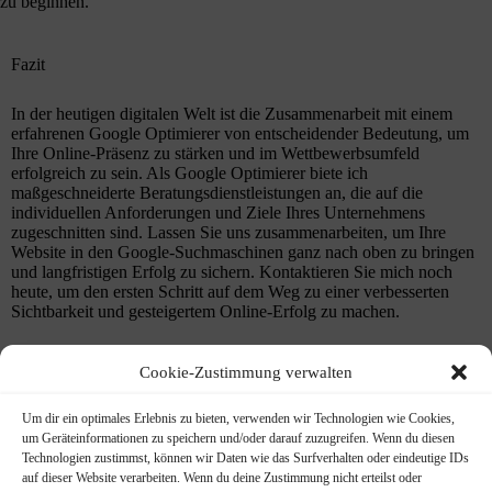
zu beginnen.
Fazit
In der heutigen digitalen Welt ist die Zusammenarbeit mit einem
erfahrenen Google Optimierer von entscheidender Bedeutung, um
Ihre Online-Präsenz zu stärken und im Wettbewerbsumfeld
erfolgreich zu sein. Als Google Optimierer biete ich
maßgeschneiderte Beratungsdienstleistungen an, die auf die
individuellen Anforderungen und Ziele Ihres Unternehmens
zugeschnitten sind. Lassen Sie uns zusammenarbeiten, um Ihre
Website in den Google-Suchmaschinen ganz nach oben zu bringen
und langfristigen Erfolg zu sichern. Kontaktieren Sie mich noch
heute, um den ersten Schritt auf dem Weg zu einer verbesserten
Sichtbarkeit und gesteigertem Online-Erfolg zu machen.
Cookie-Zustimmung verwalten
Persönlicher Ansprechpartner​
Um dir ein optimales Erlebnis zu bieten, verwenden wir Technologien wie Cookies,
um Geräteinformationen zu speichern und/oder darauf zuzugreifen. Wenn du diesen
Technologien zustimmst, können wir Daten wie das Surfverhalten oder eindeutige IDs
auf dieser Website verarbeiten. Wenn du deine Zustimmung nicht erteilst oder