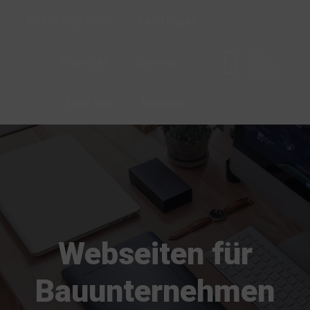
Webdesign Selm
Leistungen
+49
Branchen​
Service
(2592 )
9886860
Über Uns
Kontakt
Webseiten für
Bauunternehmen